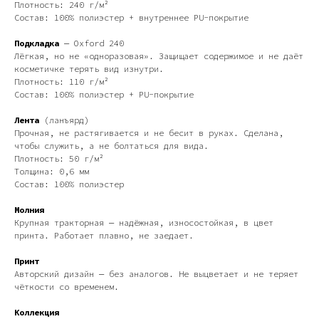
Плотность: 240 г/м²
Состав: 100% полиэстер + внутреннее PU-покрытие
Подкладка
— Oxford 240
Лёгкая, но не «одноразовая». Защищает содержимое и не даёт
косметичке терять вид изнутри.
Плотность: 110 г/м²
Состав: 100% полиэстер + PU-покрытие
Лента
(ланъярд)
Прочная, не растягивается и не бесит в руках. Сделана,
чтобы служить, а не болтаться для вида.
Плотность: 50 г/м²
Толщина: 0,6 мм
Состав: 100% полиэстер
Молния
Крупная тракторная — надёжная, износостойкая, в цвет
принта. Работает плавно, не заедает.
Принт
Авторский дизайн — без аналогов. Не выцветает и не теряет
чёткости со временем.
Коллекция