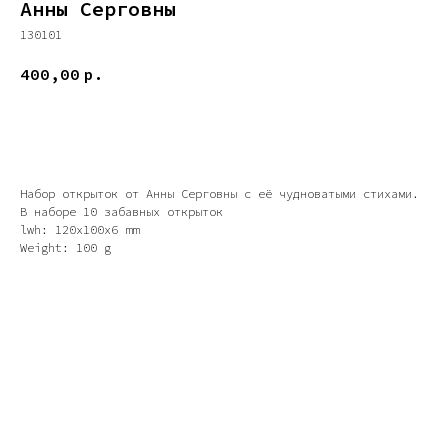
Анны Серговны
130101
400,00
р.
Добавить в корзину
Набор открыток от Анны Серговны с её чудноватыми стихами.
В наборе 10 забавных открыток
lwh: 120x100x6 mm
Weight: 100 g